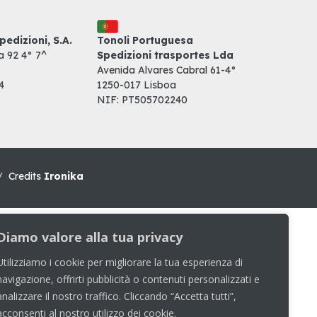
pedizioni, S.A.
Tonoli Portuguesa
 92 4° 7^
Spedizioni trasportes Lda
Avenida Alvares Cabral 61-4°
4
1250-017 Lisboa
NIF: PT505702240
/
Credits
Ironika
Diamo valore alla tua privacy
Utilizziamo i cookie per migliorare la tua esperienza di
navigazione, offrirti pubblicità o contenuti personalizzati e
analizzare il nostro traffico. Cliccando “Accetta tutti”,
acconsenti al nostro utilizzo dei cookie.