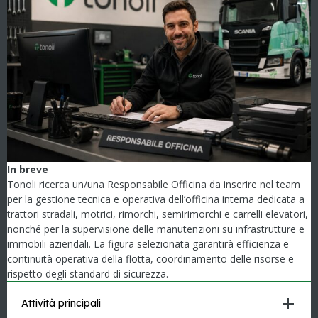
In breve
Tonoli ricerca un/una Responsabile Officina da inserire nel team
per la gestione tecnica e operativa dell’officina interna dedicata a
trattori stradali, motrici, rimorchi, semirimorchi e carrelli elevatori,
nonché per la supervisione delle manutenzioni su infrastrutture e
immobili aziendali. La figura selezionata garantirà efficienza e
continuità operativa della flotta, coordinamento delle risorse e
rispetto degli standard di sicurezza.
Attività principali